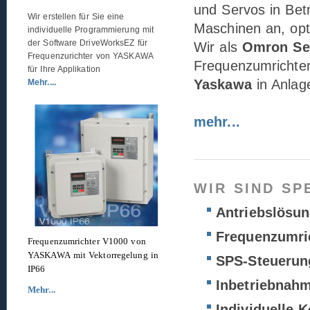
und Servos in Betr
Wir erstellen für Sie eine
Maschinen an, opti
individuelle Programmierung mit
der Software DriveWorksEZ für
Wir als
Omron Ser
Frequenzurichter von YASKAWA
Frequenzumrichte
für Ihre Applikation
Yaskawa
in Anlag
Mehr....
mehr...
WIR SIND SP
Antriebslösu
Frequenzumri
Frequenzumrichter V1000 von
YASKAWA mit Vektorregelung in
SPS-Steuerun
IP66
Inbetriebnahm
Mehr...
Individuelle 